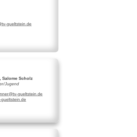
tv-gueltstein.de
, Salome Scholz
der/Jugend
nner@tv-gueltstein.de
gueltstein.de